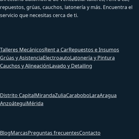
repuestos, grúas, cauchos, latonería y más. Encuentra el
servicio que necesitas cerca de ti.
Servicios
Talleres Mecánicos
Rent a Car
Repuestos e Insumos
Grúas y Asistencia
Electroauto
Latonería y Pintura
Cauchos y Alineación
Lavado y Detailing
Estados
Distrito Capital
Miranda
Zulia
Carabobo
Lara
Aragua
Anzoátegui
Mérida
Sitio
Blog
Marcas
Preguntas frecuentes
Contacto