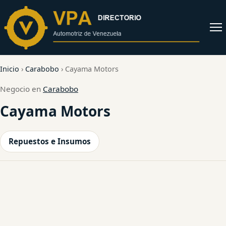
al
contenido
Abrir
menú
Inicio
›
Carabobo
›
Cayama Motors
Negocio en
Carabobo
Cayama Motors
Repuestos e Insumos