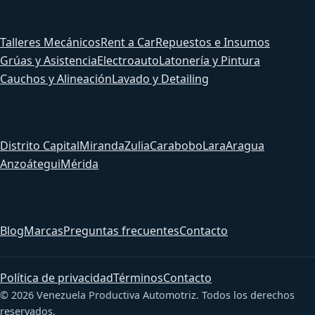
Servicios
Talleres Mecánicos
Rent a Car
Repuestos e Insumos
Grúas y Asistencia
Electroauto
Latonería y Pintura
Cauchos y Alineación
Lavado y Detailing
Estados
Distrito Capital
Miranda
Zulia
Carabobo
Lara
Aragua
Anzoátegui
Mérida
Sitio
Blog
Marcas
Preguntas frecuentes
Contacto
Política de privacidad
Términos
Contacto
© 2026 Venezuela Productiva Automotriz. Todos los derechos
reservados.