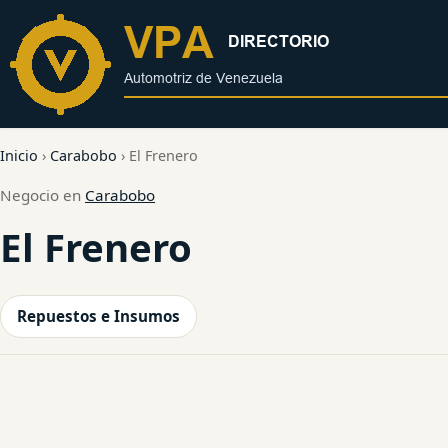
al
contenido
Inicio
›
Carabobo
›
El Frenero
Negocio en
Carabobo
El Frenero
Repuestos e Insumos