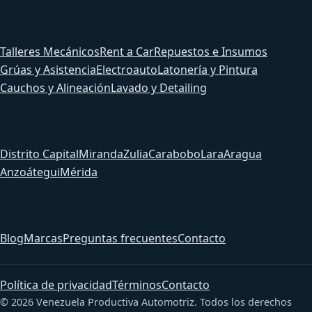
Servicios
Talleres Mecánicos
Rent a Car
Repuestos e Insumos
Grúas y Asistencia
Electroauto
Latonería y Pintura
Cauchos y Alineación
Lavado y Detailing
Estados
Distrito Capital
Miranda
Zulia
Carabobo
Lara
Aragua
Anzoátegui
Mérida
Sitio
Blog
Marcas
Preguntas frecuentes
Contacto
Política de privacidad
Términos
Contacto
© 2026 Venezuela Productiva Automotriz. Todos los derechos