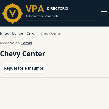
al
contenido
Abrir
menú
Inicio
›
Bolívar
›
Caroní
›
Chevy Center
Negocio en
Caroní
Chevy Center
Repuestos e Insumos