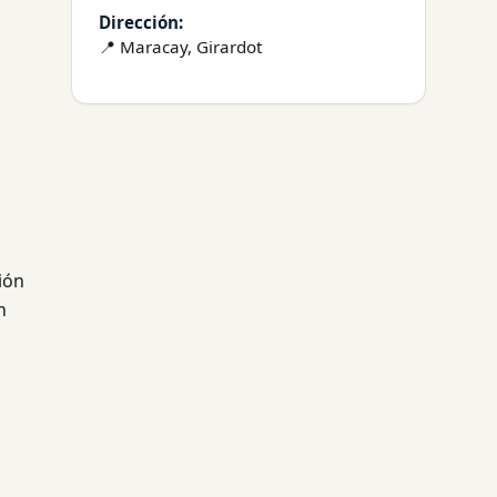
Dirección:
📍 Maracay, Girardot
ión
n