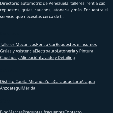
Directorio automotriz de Venezuela: talleres, rent a car,
repuestos, grúas, cauchos, latonería y más. Encuentra el
servicio que necesitas cerca de ti.
Servicios
Talleres Mecánicos
Rent a Car
Repuestos e Insumos
Grúas y Asistencia
Electroauto
Latonería y Pintura
Cauchos y Alineación
Lavado y Detailing
Estados
Distrito Capital
Miranda
Zulia
Carabobo
Lara
Aragua
Anzoátegui
Mérida
Sitio
Blog
Marcas
Preguntas frecuentes
Contacto