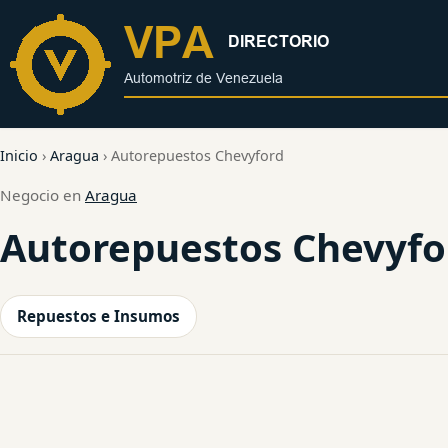
al
contenido
Inicio
›
Aragua
›
Autorepuestos Chevyford
Negocio en
Aragua
Autorepuestos Chevyfo
Repuestos e Insumos