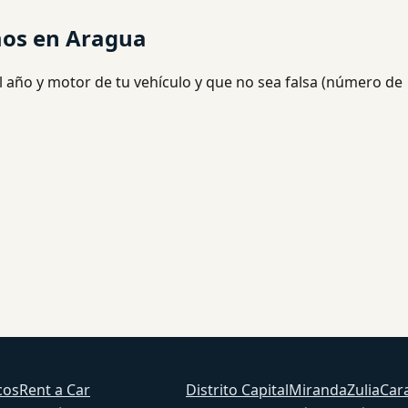
mos en Aragua
l año y motor de tu vehículo y que no sea falsa (número de
Estados
cos
Rent a Car
Distrito Capital
Miranda
Zulia
Car