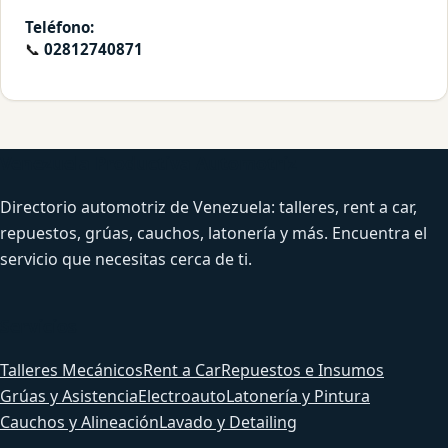
Teléfono:
📞
02812740871
Venezuela Productiva Automotriz
Directorio automotriz de Venezuela: talleres, rent a car,
repuestos, grúas, cauchos, latonería y más. Encuentra el
servicio que necesitas cerca de ti.
Servicios
Talleres Mecánicos
Rent a Car
Repuestos e Insumos
Grúas y Asistencia
Electroauto
Latonería y Pintura
Cauchos y Alineación
Lavado y Detailing