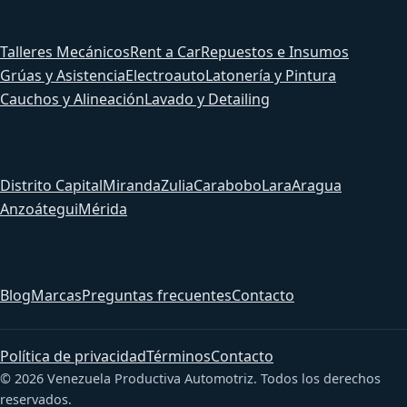
Servicios
Talleres Mecánicos
Rent a Car
Repuestos e Insumos
Grúas y Asistencia
Electroauto
Latonería y Pintura
Cauchos y Alineación
Lavado y Detailing
Estados
Distrito Capital
Miranda
Zulia
Carabobo
Lara
Aragua
Anzoátegui
Mérida
Sitio
Blog
Marcas
Preguntas frecuentes
Contacto
Política de privacidad
Términos
Contacto
© 2026 Venezuela Productiva Automotriz. Todos los derechos
reservados.