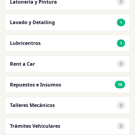
Latonería y Pintura
0
Lavado y Detailing
1
Lubricentros
1
Rent a Car
0
Repuestos e Insumos
16
Talleres Mecánicos
0
Trámites Vehiculares
0