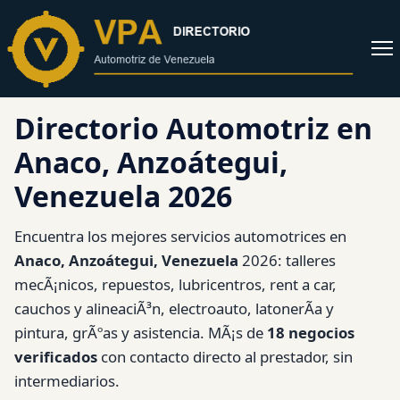
al
contenido
Abrir
menú
Directorio Automotriz en
Anaco, Anzoátegui,
Venezuela 2026
Encuentra los mejores servicios automotrices en
Anaco, Anzoátegui, Venezuela
2026: talleres
mecÃ¡nicos, repuestos, lubricentros, rent a car,
cauchos y alineaciÃ³n, electroauto, latonerÃ­a y
pintura, grÃºas y asistencia. MÃ¡s de
18 negocios
verificados
con contacto directo al prestador, sin
intermediarios.