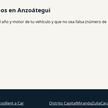
mos en Anzoátegui
l año y motor de tu vehículo y que no sea falsa (número de
Estados
cos
Rent a Car
Distrito Capital
Miranda
Zulia
Car