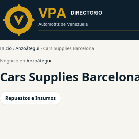
al
contenido
Inicio
›
Anzoátegui
›
Cars Supplies Barcelona
Negocio en
Anzoátegui
Cars Supplies Barcelon
Repuestos e Insumos