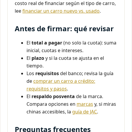
costo real de financiar según el tipo de carro,
lee
financiar un carro nuevo vs. usado
.
Antes de firmar: qué revisar
El
total a pagar
(no solo la cuota): suma
inicial, cuotas e intereses.
El
plazo
y si la cuota se ajusta en el
tiempo.
Los
requisitos
del banco; revisa la guía
de
comprar un carro a crédito:
requisitos y pasos
.
El
respaldo posventa
de la marca.
Compara opciones en
marcas
y, si miras
chinas accesibles, la
guía de JAC
.
Preguntas frecuentes